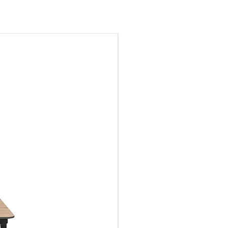
nsultar
onadas por el transporte
abonadas si constan en el
NOVEDAD
a del transportista o en su
ican al
fesional@grupobaycal.com,
horas a partir de la recepción