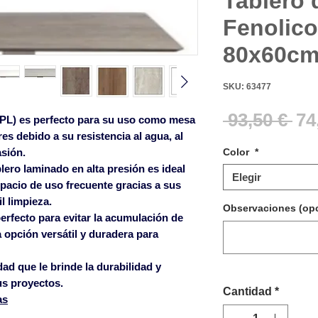
Tablero
Fenolico
80x60c
SKU: 63477
Pr
 93,50 € 
74
HPL) es perfecto para su uso como mesa
res debido a su resistencia al agua, al
asión.
Color
*
lero laminado en alta presión es ideal
Elegir
spacio de uso frecuente gracias a sus
l limpieza.
Observaciones (opc
erfecto para evitar la acumulación de
 opción versátil y duradera para
ad que le brinde la durabilidad y
us proyectos.
Cantidad
*
as