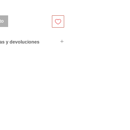
to
ras y devoluciones
ciales para profesionales
de compras
resupuesto personalizado sin
S PEDIDOS POR LAS
L PACK O MULTIPLOS EN
QUE LO INDICAN.
riores a 500€ se servirán con
ra de 50€ y superiores a
 factura.
edido mínimo con portes
de 1000€, Portugal 1200€,