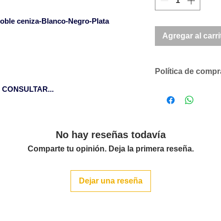
oble ceniza-Blanco-Negro-Plata
Agregar al carri
Política de comp
CONSULTAR...
Descuentos comer
según volumen 
Solicítenos un p
compromiso
No hay reseñas todavía
SOLO ACEPTAMO
Comparte tu opinión. Deja la primera reseña.
CANTIDADES DE
LOS ARTÍCULOS 
Para pedidos infe
Dejar una reseña
un cargo en factu
600€ sin cargo en
Islas Baleares p
pagados a partir 