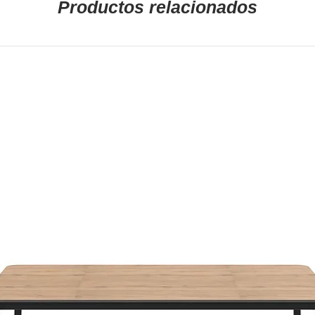
Productos relacionados
Islas Canarias co
Las roturas ocasi
solamente serán 
albarán de entreg
defecto si se notif
email mueblepro
en el plazo de 24 
de la mercancía.