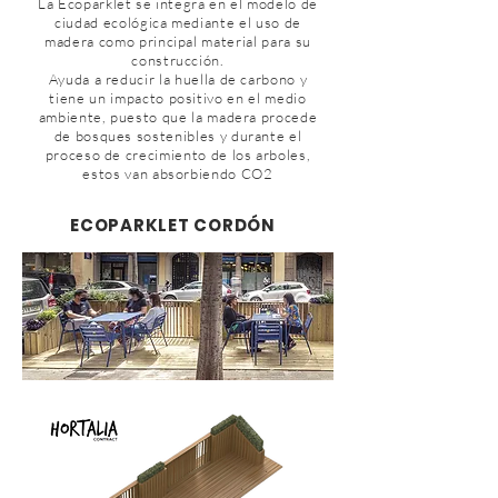
La Ecoparklet se integra en el modelo de
ciudad ecológica mediante el uso de
madera como principal material para su
construcción.
Ayuda a reducir la huella de carbono y
tiene un impacto positivo en el medio
ambiente, puesto que la madera procede
de bosques sostenibles y durante el
proceso de crecimiento de los arboles,
estos van absorbiendo CO2
ECOPARKLET CORDÓN