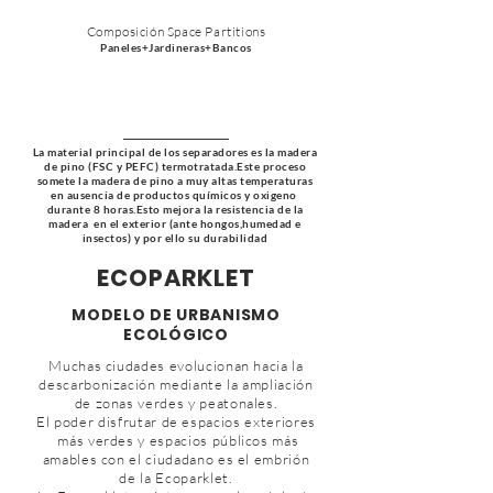
Composición Space Partitions
Paneles+Jardineras+Bancos
La material principal de los separadores es la madera
de pino (FSC y PEFC) termotratada.Este proceso
somete la madera de pino a muy altas temperaturas
en ausencia de productos químicos y oxigeno
durante 8 horas.Esto mejora la resistencia de la
madera en el exterior (ante hongos,humedad e
insectos) y por ello su durabilidad
ECOPARKLET
MODELO DE URBANISMO
ECOLÓGICO
Muchas ciudades evolucionan hacia la
descarbonización mediante la ampliación
de zonas verdes y peatonales.
El poder disfrutar de espacios exteriores
más verdes y espacios públicos más
amables con el ciudadano es el embrión
de la Ecoparklet.