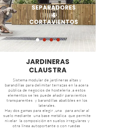
SEPARADORES
&
CORTAVIENTOS
JARDINERAS
CLAUSTRA
Sistema modular de jardineras altas y
barandillas para delimitar terrazas en la acera
pública de negocios de hostelería ,a estos
elementos se les puede añadir paravientos
transparentes y barandillas abatibles en los
laterales.
Hay dos gamas para elegir ,una para anclar al
suelo mediante una base metálica que permite
nivelar la composición en suelos irregulares y
otra línea autoportante o con ruedas