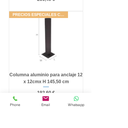
PRECIOS ESPECIALES CONJUNTOS
Columna aluminio para anclaje 12
x 12cmx H 145,50 cm
Precio
192,60 €
Phone
Email
Whatsapp
PRECIOS ESPECIALES CONJUNTOS