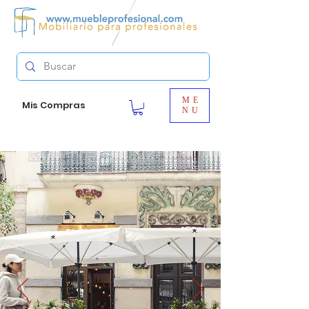
ME
Mis Compras
NU