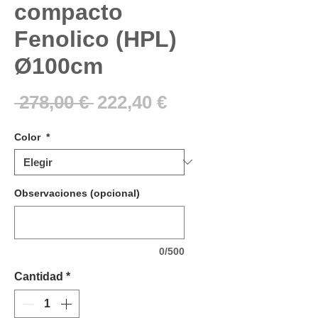
compacto
Fenolico (HPL)
Ø100cm
Precio
Precio
 278,00 € 
222,40 €
de
Color
*
oferta
Observaciones (opcional)
0/500
Cantidad
*