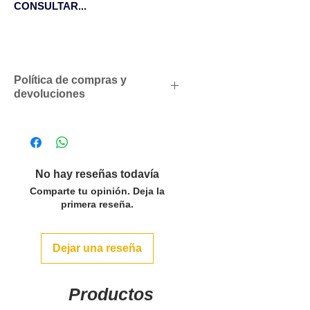
CONSULTAR...
Política de compras y
devoluciones
Descuentos comerciales para
profesionales según volumen
de compras
Solicítenos un presupuesto
No hay reseñas todavía
personalizado sin compromiso
Comparte tu opinión. Deja la
SOLO ACEPTAMOS PEDIDOS
primera reseña.
POR LAS CANTIDADES DEL
PACK O MULTIPLOS EN LOS
Dejar una reseña
ARTÍCULOS QUE LO INDICAN.
Para pedidos inferiores a 500€
se servirán con un cargo en
Productos
factura de 50€ y superiores a