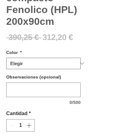
Fenolico (HPL)
200x90cm
Precio
Precio
 390,25 € 
312,20 €
de
Color
*
oferta
Observaciones (opcional)
0/500
Cantidad
*