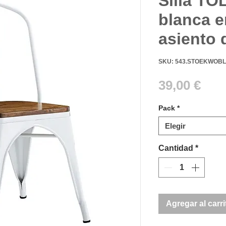
Silla T
blanca e
asiento 
SKU: 543.STOEKWOBL
Pre
39,00 €
Pack
*
Elegir
Cantidad
*
Agregar al carri