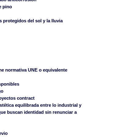
defecto si se notif
e pino
email mueblepro
en el plazo de 24 
 protegidos del sol y la lluvia
de la mercancía.
me normativa UNE o equivalente
sponibles
go
oyectos contract
tica equilibrada entre lo industrial y
 que buscan identidad sin renunciar a
evio