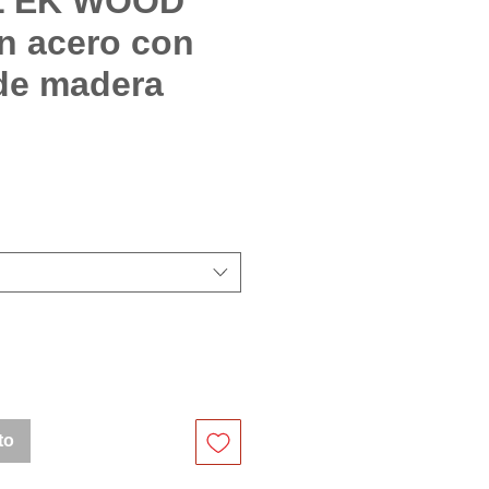
OL EK WOOD
n acero con
de madera
cio
to