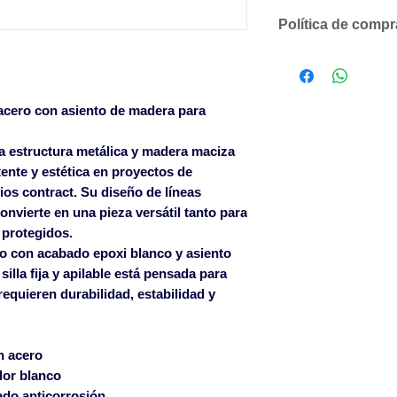
Política de comp
Descuentos comer
según volumen 
Solicítenos un p
cero con asiento de madera para
compromiso
SOLO ACEPTAMO
 estructura metálica y madera maciza
CANTIDADES DE
tente y estética en proyectos de
LOS ARTÍCULOS 
ios contract. Su diseño de líneas
Para pedidos infe
convierte en una pieza versátil tanto para
un cargo en factu
 protegidos.
600€ sin cargo en
o con acabado epoxi blanco y asiento
Islas Baleares p
illa fija y apilable está pensada para
pagados a partir 
equieren durabilidad, estabilidad y
Islas Canarias co
Las roturas ocasi
n acero
solamente serán 
lor blanco
albarán de entreg
ado anticorrosión