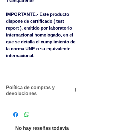
Transparente
IMPORTANTE.- Este producto
dispone de certificado ( test
report ), emitido por laboratorio
internacional homologado, en el
que se detalla el cumplimiento de
la norma UNE o su equivalente
internacional.
Política de compras y
devoluciones
Descuentos comerciales para
profesionales según volumen
de compras
Solicítenos un presupuesto
No hay reseñas todavía
personalizado sin compromiso