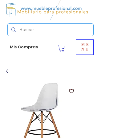
ME
Mis Compras
NU