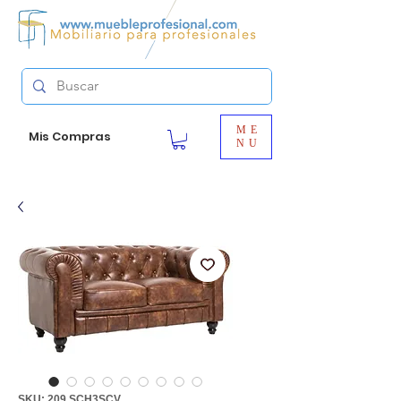
ME
Mis Compras
NU
SKU: 209.SCH3SCV