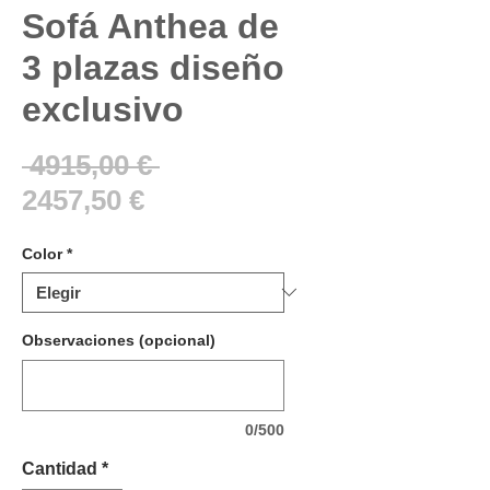
Sofá Anthea de
3 plazas diseño
exclusivo
Precio
 4915,00 € 
Precio
2457,50 €
de
Color
*
oferta
Observaciones (opcional)
0/500
Cantidad
*