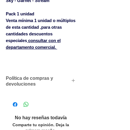
Sky - Garnet - Stream
Pack 1 unidad
Venta mínima 1 unidad o múltiplos
de esta cantidad ,para otras
cantidades descuentos
especiales
consultar con el
departamento comercial.
Política de compras y
devoluciones
Descuentos comerciales para
profesionales según volumen
de compras
No hay reseñas todavía
Solicítenos un presupuesto
Comparte tu opinión. Deja la
personalizado sin compromiso