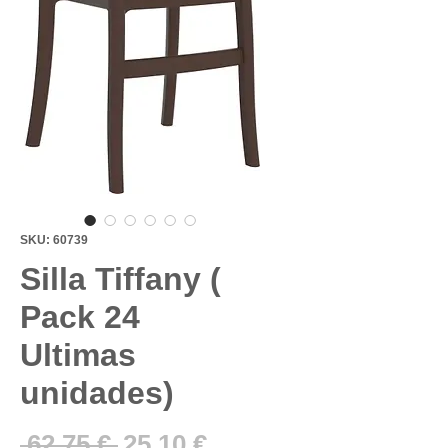
SKU: 60739
Silla Tiffany (
Pack 24
Ultimas
unidades)
Precio
Precio
 62,75 € 
25,10 €