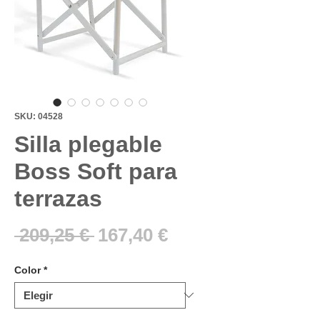
SKU: 04528
Silla plegable
Boss Soft para
terrazas
Precio
Precio
 209,25 € 
167,40 €
de
Color
*
oferta