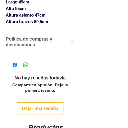
Largo 49cm
Alto 85cm
Altura asiento 47cm
Altura brazos 60,5cm
Política de compras y
devoluciones
Descuentos comerciales para
profesionales según volumen
de compras
Solicítenos un presupuesto
No hay reseñas todavía
personalizado sin compromiso
Comparte tu opinión. Deja la
SOLO ACEPTAMOS PEDIDOS
primera reseña.
POR LAS CANTIDADES DEL
PACK O MULTIPLOS EN LOS
Dejar una reseña
ARTÍCULOS QUE LO INDICAN.
Para pedidos inferiores a 500€
se servirán con un cargo en
Productos