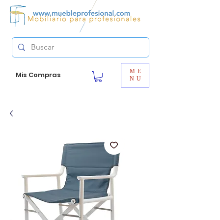
ME
Mis Compras
NU