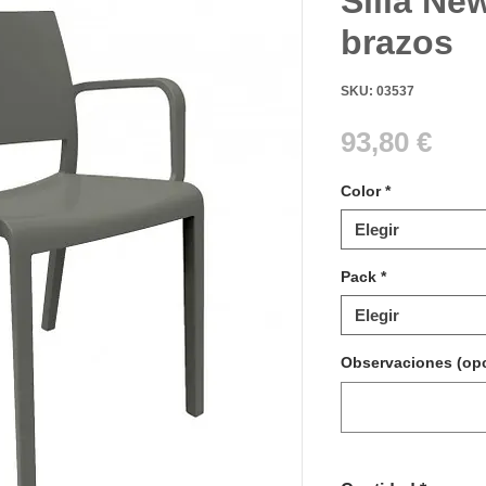
Silla Ne
brazos
SKU: 03537
Pre
93,80 €
Color
*
Elegir
Pack
*
Elegir
Observaciones (opc