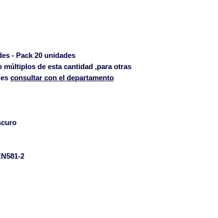
Islas Baleares p
pagados a partir 
Islas Canarias co
Las roturas ocasi
solamente serán 
des - Pack 20 unidades
albarán de entreg
múltiplos de esta cantidad ,para otras
les
consultar con el departamento
defecto si se notif
email mueblepro
en el plazo de 24 
de la mercancía.
scuro
N581-2