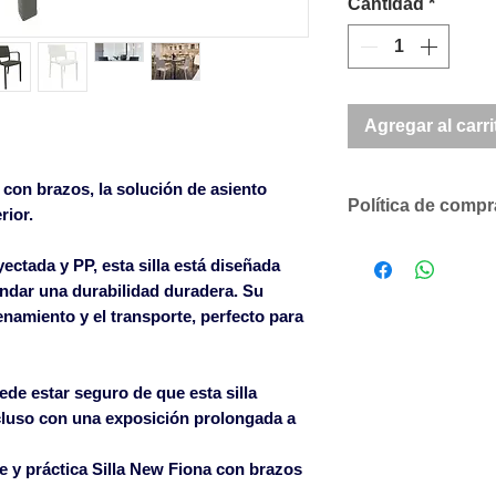
Cantidad
*
Agregar al carri
con brazos, la solución de asiento
Política de comp
rior.
Descuentos comer
yectada y PP, esta silla está diseñada
según volumen 
rindar una durabilidad duradera. Su
Solicítenos un p
cenamiento y el transporte, perfecto para
compromiso
SOLO ACEPTAMO
CANTIDADES DE
de estar seguro de que esta silla
LOS ARTÍCULOS 
cluso con una exposición prolongada a
Para pedidos infe
un cargo en factu
te y práctica Silla New Fiona con brazos
600€ sin cargo en