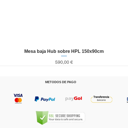
Mesa baja Hub sobre HPL 150x90cm
Vista rápida
Precio
590,00 €
METODOS DE PAGO
T