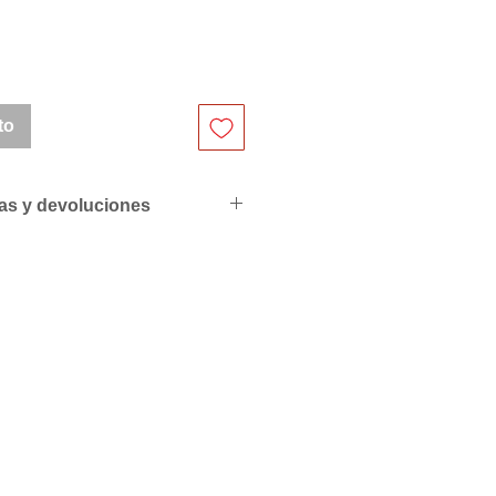
to
ras y devoluciones
ciales para profesionales
de compras
resupuesto personalizado sin
S PEDIDOS POR LAS
L PACK O MULTIPLOS EN
QUE LO INDICAN.
riores a 500€ se servirán con
ra de 50€ y superiores a
 factura.