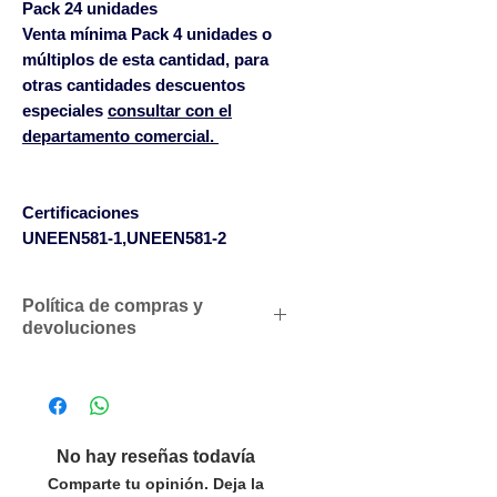
Pack 24 unidades
Venta mínima Pack 4 unidades o
múltiplos de esta cantidad, para
otras cantidades descuentos
especiales
consultar con el
departamento comercial.
Certificaciones
UNEEN581-1,UNEEN581-2
Política de compras y
devoluciones
Descuentos comerciales para
profesionales según volumen
de compras
Solicítenos un presupuesto
No hay reseñas todavía
personalizado sin compromiso
Comparte tu opinión. Deja la