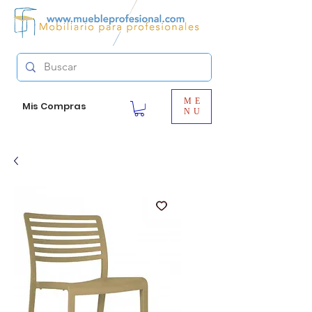
ME
Mis Compras
NU