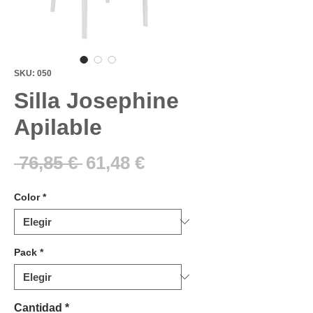
SKU: 050
​​​​​​​Silla Josephine
Apilable
Precio
Precio
 76,85 € 
61,48 €
de
Color
*
oferta
Pack
*
Cantidad
*