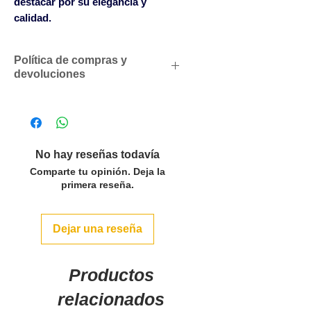
destacar por su elegancia y
calidad.
Política de compras y
devoluciones
Descuentos comerciales para
profesionales según volumen
de compras
Solicítenos un presupuesto
No hay reseñas todavía
personalizado sin compromiso
Comparte tu opinión. Deja la
SOLO ACEPTAMOS PEDIDOS
primera reseña.
POR LAS CANTIDADES DEL
PACK O MULTIPLOS EN LOS
Dejar una reseña
ARTÍCULOS QUE LO INDICAN.
Para pedidos inferiores a 500€
se servirán con un cargo en
Productos
factura de 50€ y superiores a
relacionados
600€ sin cargo en factura.