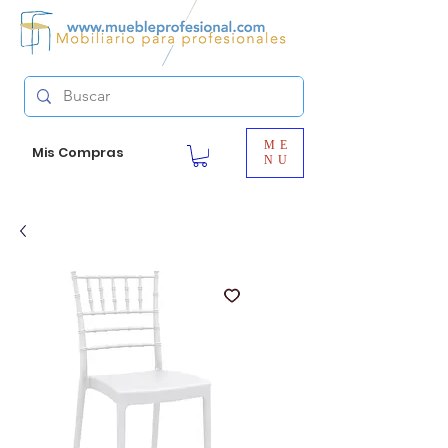
ME
Mis Compras
NU