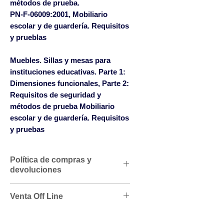
métodos de prueba.
PN-F-06009:2001, Mobiliario
escolar y de guardería. Requisitos
y prueblas
Muebles. Sillas y mesas para
instituciones educativas. Parte 1:
Dimensiones funcionales, Parte 2:
Requisitos de seguridad y
métodos de prueba Mobiliario
escolar y de guardería. Requisitos
y pruebas
Política de compras y
devoluciones
Descuentos comerciales para
Venta Off Line
profesionales según volumen
de compras
Este producto no está