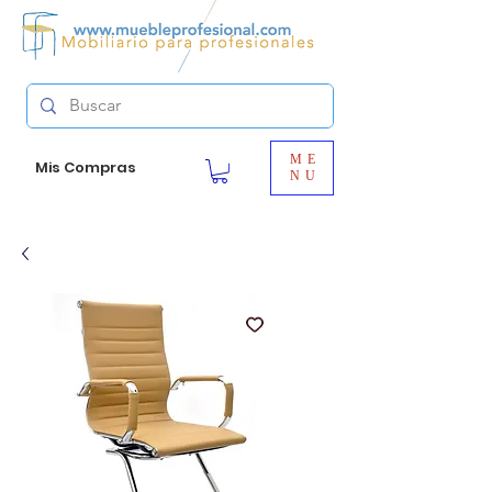
ME
Mis Compras
NU