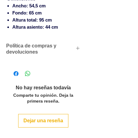
Ancho:
54,5 cm
Fondo:
65 cm
Altura total:
95 cm
Altura asiento:
44 cm
Política de compras y
devoluciones
Descuentos comerciales para
profesionales según volumen
de compras
Solicítenos un presupuesto
No hay reseñas todavía
personalizado sin compromiso
Comparte tu opinión. Deja la
SOLO ACEPTAMOS PEDIDOS
primera reseña.
POR LAS CANTIDADES DEL
PACK O MULTIPLOS EN LOS
Dejar una reseña
ARTÍCULOS QUE LO INDICAN.
Para pedidos inferiores a 500€
se servirán con un cargo en