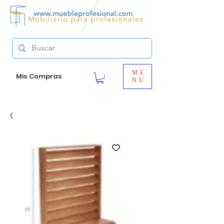
ME
Mis Compras
NU