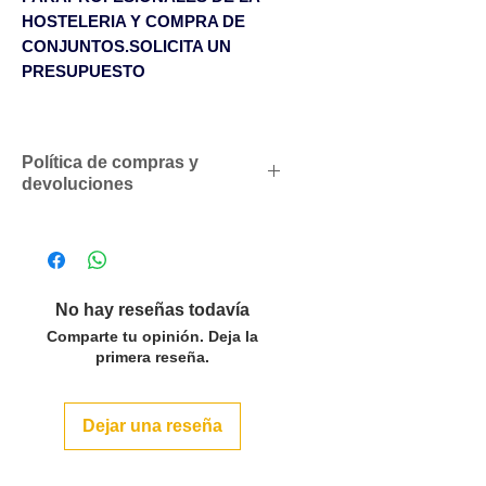
HOSTELERIA Y COMPRA DE
CONJUNTOS.SOLICITA UN
PRESUPUESTO
Política de compras y
devoluciones
Descuentos comerciales para
profesionales según volumen
de compras
Solicítenos un presupuesto
No hay reseñas todavía
personalizado sin compromiso
Comparte tu opinión. Deja la
SOLO ACEPTAMOS PEDIDOS
primera reseña.
POR LAS CANTIDADES DEL
PACK O MULTIPLOS EN LOS
Dejar una reseña
ARTÍCULOS QUE LO INDICAN.
Para pedidos inferiores a 500€
se servirán con un cargo en