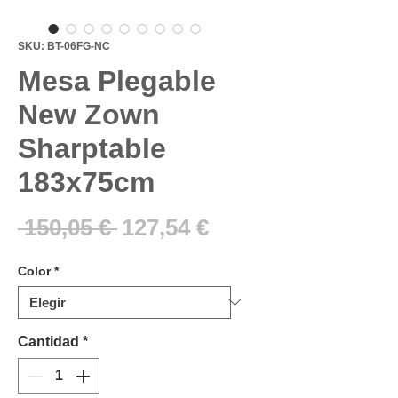
SKU: BT-06FG-NC
Mesa Plegable
New Zown
Sharptable
183x75cm
Precio
Precio
 150,05 € 
127,54 €
de
Color
*
oferta
Cantidad
*