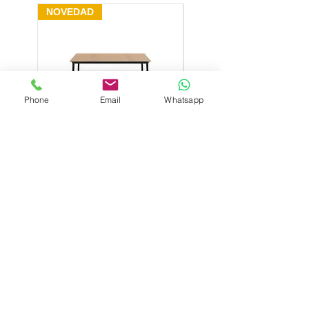
NOVEDAD
NOVEDAD
1000€, Portugal 1200€, Islas
Canarias consultar
Las roturas ocasionadas por el
transporte solamente
serán abonadas si constan en
el albarán de entrega
Phone
Email
Whatsapp
del transportista o en su
Mesa baja Hub sobre HPL
Mesa baja Hub sobre 
defecto si se notifican al
150x90cm
email muebleprofesional@grup
obaycal.com, en el plazo de 24
Precio
590,00 €
horas a partir de la recepción
de la mercancía.
COLECCIONES
Oficinas