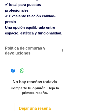
✔ Ideal para puestos
profesionales
✔ Excelente relación calidad-
precio
Una opción equilibrada entre
espacio, estética y funcionalidad.
Política de compras y
devoluciones
Descuentos comerciales para
profesionales según volumen
de compras
Solicítenos un presupuesto
No hay reseñas todavía
personalizado sin compromiso
Comparte tu opinión. Deja la
SOLO ACEPTAMOS PEDIDOS
primera reseña.
POR LAS CANTIDADES DEL
PACK O MULTIPLOS EN LOS
Dejar una reseña
ARTÍCULOS QUE LO INDICAN.