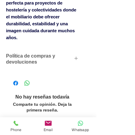
perfecta para proyectos de
hostelería y colectividades donde
el mobiliario debe ofrecer
durabilidad, estabilidad y una
imagen cuidada durante muchos
años.
Política de compras y
devoluciones
Descuentos comerciales para
profesionales según volumen
de compras
Solicítenos un presupuesto
No hay reseñas todavía
personalizado sin compromiso
Comparte tu opinión. Deja la
SOLO ACEPTAMOS PEDIDOS
primera reseña.
POR LAS CANTIDADES DEL
PACK O MULTIPLOS EN LOS
Dejar una reseña
Phone
Email
Whatsapp
ARTÍCULOS QUE LO INDICAN.