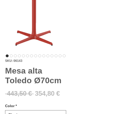
SKU: 06143
Mesa alta
Toledo Ø70cm
Precio
Precio
 443,50 € 
354,80 €
de
Color
*
oferta