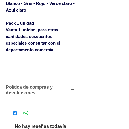
Blanco - Gris - Rojo - Verde claro -
Azul claro
Pack 1 unidad
Venta 1 unidad, para otras
cantidades descuentos
especiales
consultar con el
departamento comercial.
Política de compras y
devoluciones
Descuentos comerciales para
profesionales según volumen
de compras
Solicítenos un presupuesto
No hay reseñas todavía