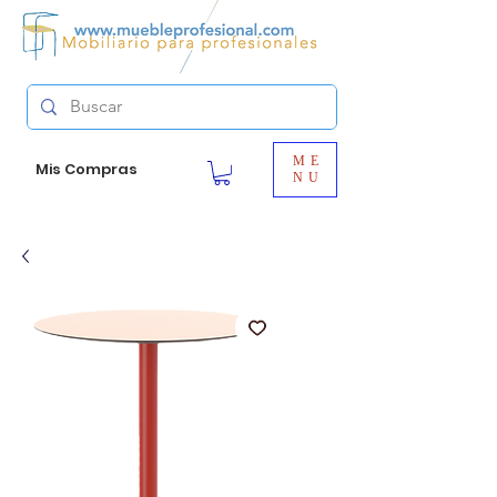
ME
Mis Compras
NU