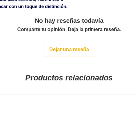
defecto si se notif
car con un toque de distinción.
email mueblepro
en el plazo de 24 
No hay reseñas todavía
de la mercancía.
Comparte tu opinión. Deja la primera reseña.
Dejar una reseña
Productos relacionados