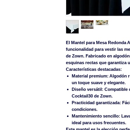
El
Mantel para Mesa Redonda Al
funcionalidad para vestir las m
de Zown. Fabricado en algodón 
esquinas rectas que garantiza u
Características destacadas:
Material premium:
Algodón r
un toque suave y elegante.
Diseño versátil:
Compatible c
Cocktail30 de Zown.
Practicidad garantizada:
Fáci
condiciones.
Mantenimiento sencillo:
Lava
ideal para usos frecuentes.
Este mantel es la elección perf