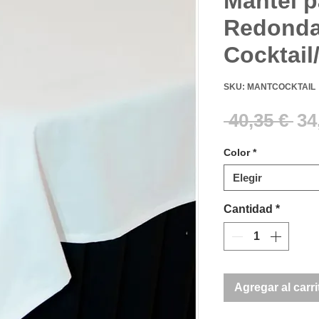
Mantel 
Redonda
Cocktail
SKU: MANTCOCKTAIL
Pr
 40,35 € 
34
Color
*
Elegir
Cantidad
*
Agregar al carri