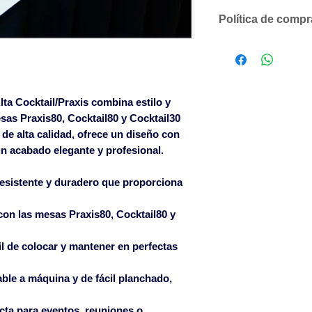
Política de comp
Descuentos comer
según volumen 
Solicítenos un p
compromiso
ta Cocktail/Praxis
combina estilo y
SOLO ACEPTAMO
esas Praxis80, Cocktail80 y Cocktail30
CANTIDADES DE
de alta calidad, ofrece un diseño con
LOS ARTÍCULOS 
n acabado elegante y profesional.
Para pedidos infe
un cargo en factu
esistente y duradero que proporciona
600€ sin cargo en
Islas Baleares p
on las mesas Praxis80, Cocktail80 y
pagados a partir 
l de colocar y mantener en perfectas
Islas Canarias co
Las roturas ocasi
ble a máquina y de fácil planchado,
solamente serán 
albarán de entreg
ecta para eventos, reuniones o