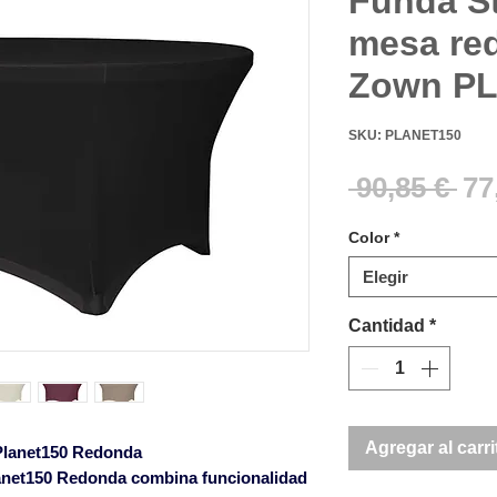
Funda St
mesa re
Zown PL
SKU: PLANET150
Pr
 90,85 € 
77
Color
*
Elegir
Cantidad
*
Agregar al carri
Planet150 Redonda
anet150 Redonda
combina funcionalidad