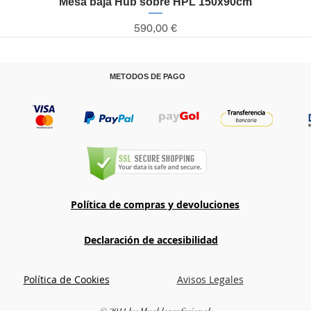
Mesa baja Hub sobre HPL 150x90cm
Vista rápida
Precio
590,00 €
METODOS DE PAGO
T
Política de compras y devoluciones
Declaración de accesibilidad
Política de Cookies
Avisos Legales