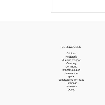
COLECCIONES
Oficinas
Hostelería
Muebles exterior
Catering
Dormitorio
Infantil/Colegios
Iluminación
Igloos
Separadores Terrazas
Tumbonas
parasoles
Outlet