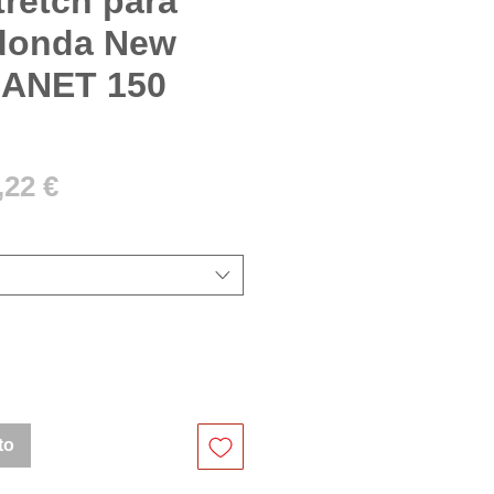
retch para
donda New
ANET 150
ecio
Precio
,22 €
de
oferta
to