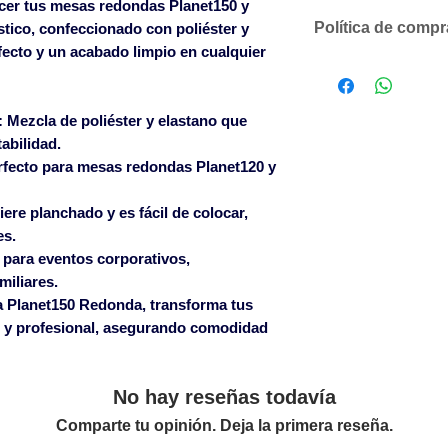
ecer tus mesas redondas Planet150 y
Política de comp
tico, confeccionado con poliéster y
fecto y un acabado limpio en cualquier
Descuentos comer
según volumen 
Solicítenos un p
:
Mezcla de poliéster y elastano que
compromiso
abilidad.
SOLO ACEPTAMO
rfecto para mesas redondas Planet120 y
CANTIDADES DE
LOS ARTÍCULOS 
ere planchado y es fácil de colocar,
Para pedidos infe
es.
un cargo en factu
 para eventos corporativos,
miliares.
600€ sin cargo en
a Planet150 Redonda
, transforma tus
Islas Baleares p
e y profesional, asegurando comodidad
pagados a partir 
Islas Canarias co
Las roturas ocasi
No hay reseñas todavía
solamente serán 
Comparte tu opinión. Deja la primera reseña.
albarán de entreg