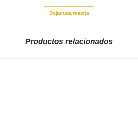
defecto si se notif
email mueblepro
Dejar una reseña
en el plazo de 24 
de la mercancía.
Productos relacionados