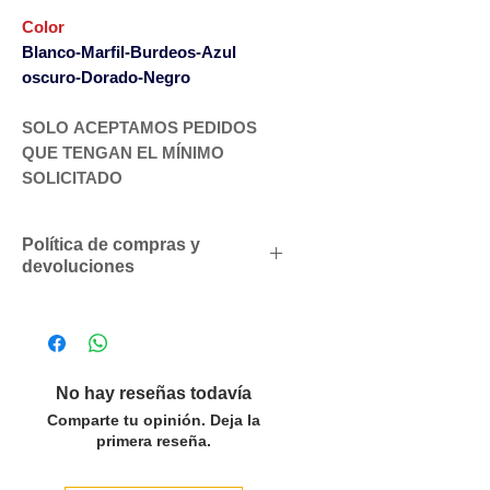
Color
Blanco-Marfil-Burdeos-Azul
oscuro-Dorado-Negro
SOLO ACEPTAMOS PEDIDOS
QUE TENGAN EL MÍNIMO
SOLICITADO
Política de compras y
devoluciones
Descuentos comerciales
para
profesionales según volumen
de compras
Si lo desea
solicitenos un
No hay reseñas todavía
presupuesto
personalizado sin
Comparte tu opinión. Deja la
compromiso
primera reseña.
IVA
a cargo del comprador.