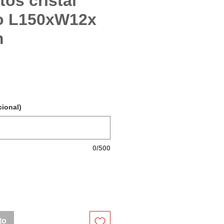
tos cristal
o L150xW12x
m
ecio
ional)
0/500
to