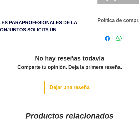
Política de comp
LES PARAPROFESIONALES DE LA
ONJUNTOS.SOLICITA UN
Descuentos comer
según volumen 
Solicítenos un p
compromiso
No hay reseñas todavía
SOLO ACEPTAMO
Comparte tu opinión. Deja la primera reseña.
CANTIDADES DE
LOS ARTÍCULOS 
Para pedidos infe
Dejar una reseña
un cargo en factu
600€ sin cargo en
Islas Baleares p
Productos relacionados
pagados a partir 
Islas Canarias co
Las roturas ocasi
solamente serán 