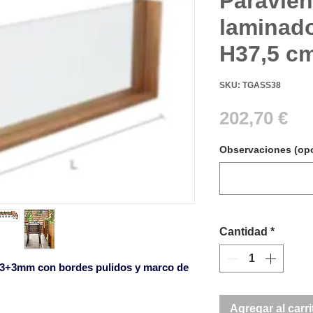
Paravien
laminad
H37,5 c
SKU: TGASS38
Pr
202,70 €
Observaciones (opc
Cantidad
*
e 3+3mm con bordes pulidos y marco de
Agregar al carri