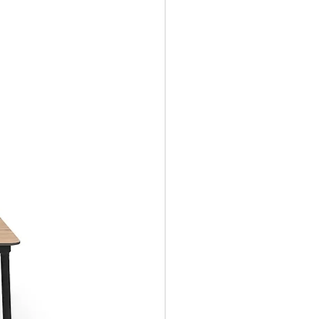
a del transportista o en su
ican al
fesional@grupobaycal.com,
horas a partir de la recepción