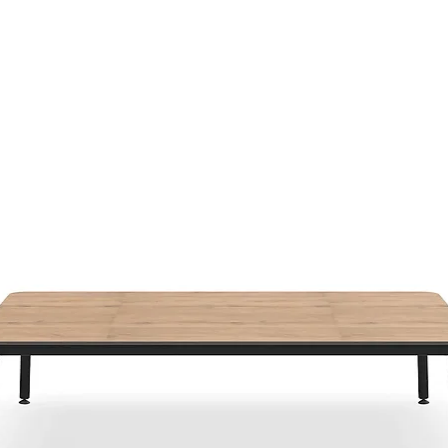
albarán de entreg
defecto si se notif
email mueblepro
en el plazo de 24 
de la mercancía.