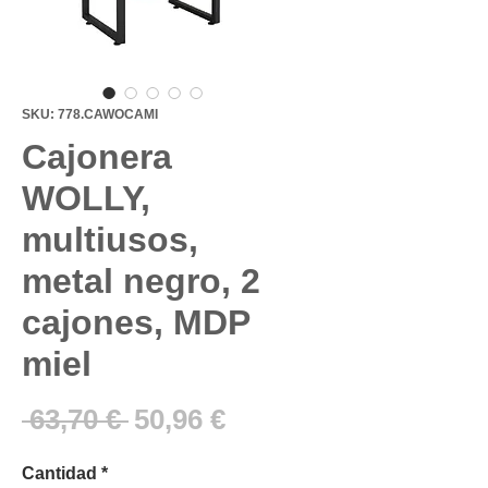
SKU: 778.CAWOCAMI
Cajonera
WOLLY,
multiusos,
metal negro, 2
cajones, MDP
miel
Precio
Precio
 63,70 € 
50,96 €
de
Cantidad
*
oferta