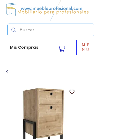
ME
Mis Compras
NU