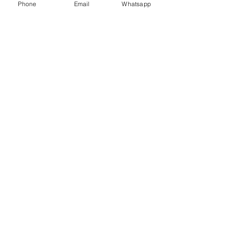
Phone
Email
Whatsapp
COLECCIONES
Oficinas
Hostelería
Muebles exterior
Catering
Dormitorio
Infantil/Colegios
Iluminación
Igloos
Separadores Terrazas
Tumbonas
parasoles
Outlet
METODOS DE PAGO