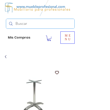
ME
Mis Compras
NU