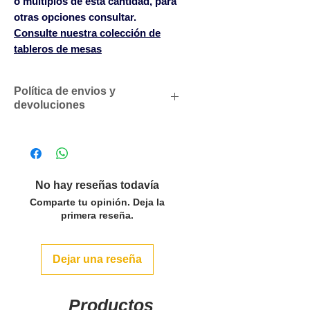
o múltiplos de esta cantidad, para
otras opciones consultar.
Consulte nuestra colección de
tableros de mesas
Política de envios y
devoluciones
Descuentos comerciales para
profesionales según volumen
de compras
Solicítenos un presupuesto
No hay reseñas todavía
personalizado sin compromiso
Comparte tu opinión. Deja la
SOLO ACEPTAMOS PEDIDOS
primera reseña.
POR LAS CANTIDADES DEL
PACK O MULTIPLOS EN LOS
Dejar una reseña
ARTÍCULOS QUE LO INDICAN.
Para pedidos inferiores a 500€
se servirán con un cargo en
Productos