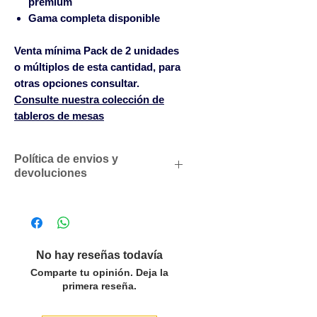
premium
Gama completa disponible
Venta mínima Pack de 2 unidades
o múltiplos de esta cantidad, para
otras opciones consultar.
Consulte nuestra colección de
tableros de mesas
Política de envios y
devoluciones
Descuentos comerciales para
profesionales según volumen
de compras
Solicítenos un presupuesto
No hay reseñas todavía
personalizado sin compromiso
Comparte tu opinión. Deja la
SOLO ACEPTAMOS PEDIDOS
primera reseña.
POR LAS CANTIDADES DEL