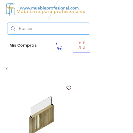
ME
Mis Compras
NU