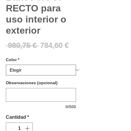
RECTO para
uso interior o
exterior
Precio
Precio
 980,75 € 
784,60 €
de
Color
*
oferta
Observaciones (opcional)
0/500
Cantidad
*