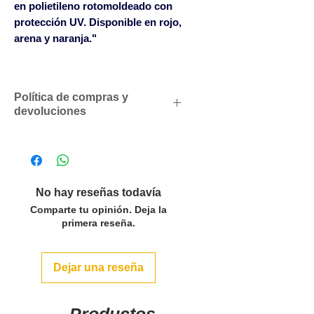
en polietileno rotomoldeado con
protección UV. Disponible en rojo,
arena y naranja."
Política de compras y
devoluciones
Descuentos comerciales para
profesionales según volumen
de compras
Solicítenos un presupuesto
No hay reseñas todavía
personalizado sin compromiso
Comparte tu opinión. Deja la
SOLO ACEPTAMOS PEDIDOS
primera reseña.
POR LAS CANTIDADES DEL
PACK O MULTIPLOS EN LOS
Dejar una reseña
ARTÍCULOS QUE LO INDICAN.
Para pedidos inferiores a 500€
se servirán con un cargo en
Productos