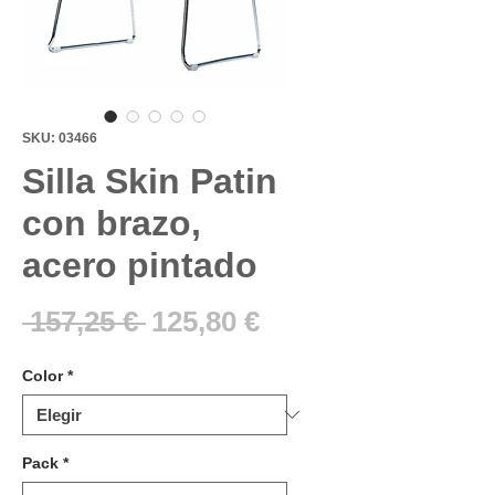
SKU: 03466
Silla Skin Patin
con brazo,
acero pintado
Precio
Precio
 157,25 € 
125,80 €
de
Color
*
oferta
Pack
*