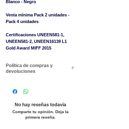
Blanco - Negro
Venta mínima
Pack 2 unidades -
Pack 4 unidades
Certificaciones UNEEN581-1,
UNEEN581-2, UNEEN16139 L1
Gold Award MIFF 2015
Política de compras y
devoluciones
Descuentos comerciales para
profesionales según volumen
de compras
Solicítenos un presupuesto
No hay reseñas todavía
personalizado sin compromiso
Comparte tu opinión. Deja la
SOLO ACEPTAMOS PEDIDOS
primera reseña.
POR LAS CANTIDADES DEL