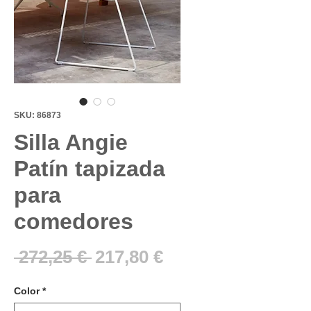
SKU: 86873
Silla Angie
Patín tapizada
para
comedores
Precio
Precio
 272,25 € 
217,80 €
de
Color
*
oferta