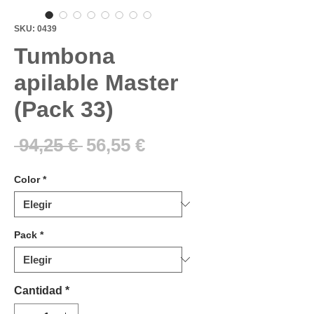
SKU: 0439
Tumbona
apilable Master
(Pack 33)
Precio
Precio
 94,25 € 
56,55 €
de
Color
*
oferta
Pack
*
Cantidad
*