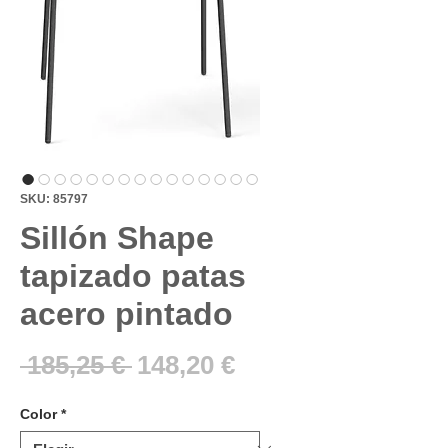
SKU: 85797
Sillón Shape
tapizado patas
acero pintado
Precio
Precio
 185,25 € 
148,20 €
de
Color
*
oferta