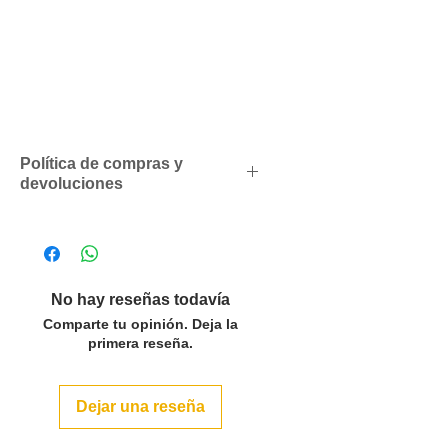
Política de compras y
devoluciones
Descuentos comerciales para
profesionales según volumen
de compras
Solicítenos un presupuesto
No hay reseñas todavía
personalizado sin compromiso
Comparte tu opinión. Deja la
SOLO ACEPTAMOS PEDIDOS
primera reseña.
POR LAS CANTIDADES DEL
PACK O MULTIPLOS EN LOS
Dejar una reseña
ARTÍCULOS QUE LO INDICAN.
Para pedidos inferiores a 500€