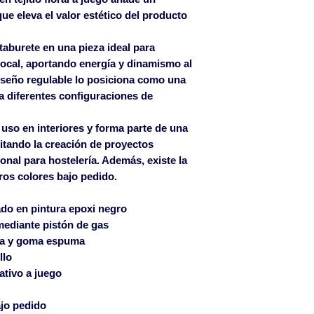
Islas Baleares p
ue eleva el valor estético del producto
pagados a partir 
Islas Canarias co
 taburete en una pieza ideal para
Las roturas ocasi
local, aportando energía y dinamismo al
solamente serán 
iseño regulable lo posiciona como una
albarán de entreg
a diferentes configuraciones de
defecto si se notif
email mueblepro
uso en interiores y forma parte de una
en el plazo de 24 
ilitando la creación de proyectos
ional para hostelería
. Además, existe la
de la mercancía.
tros colores bajo pedido.
do en pintura epoxi negro
mediante pistón de gas
a y goma espuma
llo
rativo a juego
ajo pedido