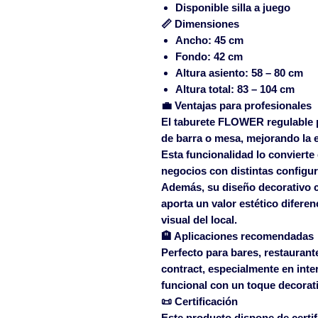
Disponible
silla a juego
📏 Dimensiones
Ancho:
45 cm
Fondo:
42 cm
Altura asiento:
58 – 80 cm
Altura total:
83 – 104 cm
💼 Ventajas para profesionales
El taburete FLOWER regulable p
de barra o mesa, mejorando la 
Esta funcionalidad lo convierte
negocios con distintas configu
Además, su diseño decorativo co
aporta un valor estético diferen
visual del local.
🏨 Aplicaciones recomendadas
Perfecto para
bares, restaurante
contract
, especialmente en inte
funcional con un toque decorat
📜 Certificación
Este producto dispone de
certi