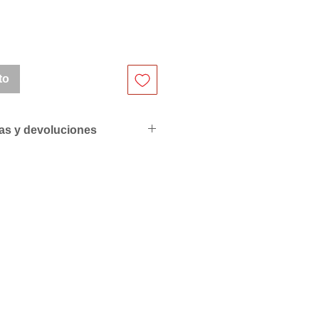
to
ras y devoluciones
ciales para profesionales
de compras
resupuesto personalizado sin
S PEDIDOS POR LAS
L PACK O MULTIPLOS EN
QUE LO INDICAN.
riores a 500€ se servirán con
ra de 50€ y superiores a
 factura.