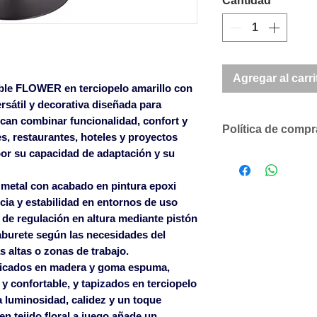
Cantidad
*
Agregar al carri
able FLOWER en terciopelo amarillo con
rsátil y decorativa diseñada para
can combinar funcionalidad, confort y
Política de comp
es, restaurantes, hoteles y proyectos
por su capacidad de adaptación y su
Descuentos comer
según volumen 
n
metal con acabado en pintura epoxi
Solicítenos un p
ncia y estabilidad en entornos de uso
compromiso
a de
regulación en altura mediante pistón
SOLO ACEPTAMO
taburete según las necesidades del
CANTIDADES DE
s altas o zonas de trabajo.
LOS ARTÍCULOS 
ricados en
madera y goma espuma
,
Para pedidos infe
y confortable, y tapizados en
terciopelo
un cargo en factu
 luminosidad, calidez y un toque
600€ sin cargo en
en tejido floral a juego
añade un