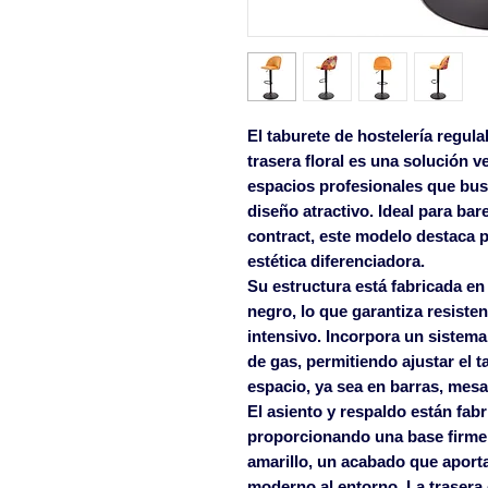
El
taburete de hostelería regul
trasera floral
es una solución ve
espacios profesionales que bus
diseño atractivo. Ideal para bar
contract, este modelo destaca 
estética diferenciadora.
Su estructura está fabricada e
negro
, lo que garantiza resiste
intensivo. Incorpora un sistem
de gas
, permitiendo ajustar el 
espacio, ya sea en barras, mesa
El asiento y respaldo están fab
proporcionando una base firme 
amarillo
, un acabado que aporta
moderno al entorno. La
trasera 