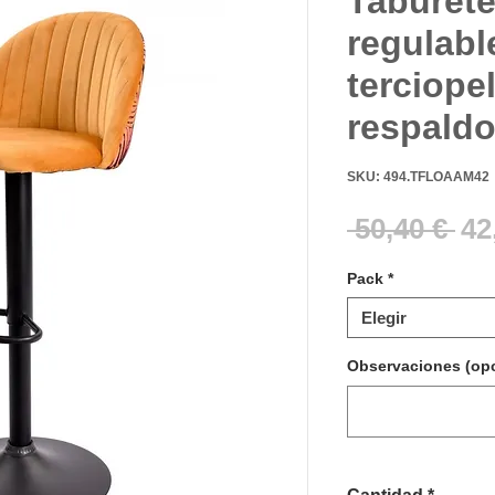
Taburete
regulab
terciope
respaldo 
SKU: 494.TFLOAAM42
Pr
 50,40 € 
42
Pack
*
Elegir
Observaciones (opc