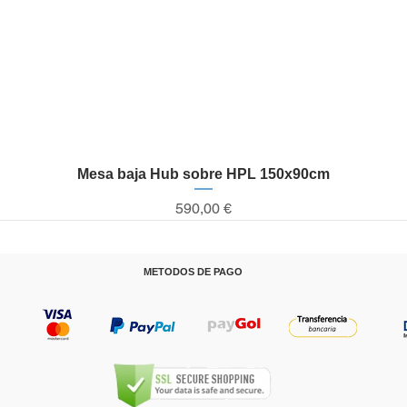
Mesa baja Hub sobre HPL 150x90cm
Vista rápida
Precio
590,00 €
METODOS DE PAGO
T