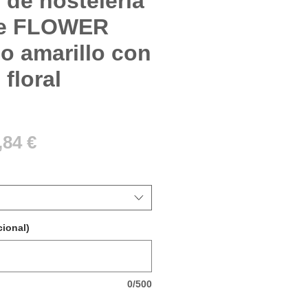
 de hostelería
le FLOWER
lo amarillo con
floral
ecio
Precio
,84 €
de
oferta
ional)
0/500