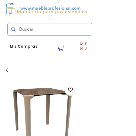
ME
Mis Compras
NU