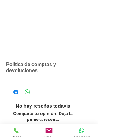
Política de compras y
devoluciones
Descuentos comerciales para
profesionales según volumen
de compras
Solicítenos un presupuesto
No hay reseñas todavía
personalizado sin compromiso
Comparte tu opinión. Deja la
SOLO ACEPTAMOS PEDIDOS
primera reseña.
POR LAS CANTIDADES DEL
PACK O MULTIPLOS EN LOS