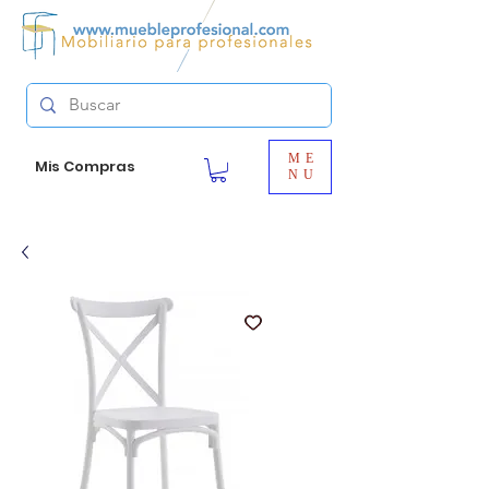
ME
Mis Compras
NU