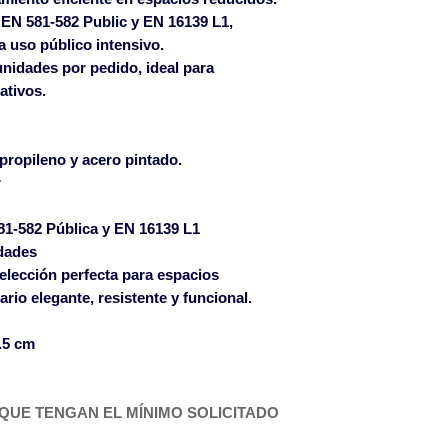
Islas Baleares p
N 581-582 Public y EN 16139 L1,
pagados a partir 
a uso público intensivo.
Islas Canarias co
nidades por pedido, ideal para
Las roturas ocasi
ativos.
solamente serán 
albarán de entreg
ipropileno y acero pintado.
defecto si se notif
r
email mueblepro
en el plazo de 24 
1-582 Pública y EN 16139 L1
de la mercancía.
dades
 elección perfecta para espacios
rio elegante, resistente y funcional.
.5 cm
QUE TENGAN EL MÍNIMO SOLICITADO