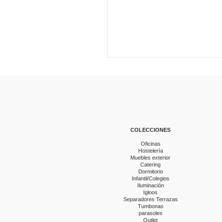
COLECCIONES
Oficinas
Hostelería
Muebles exterior
Catering
Dormitorio
Infantil/Colegios
Iluminación
Igloos
Separadores Terrazas
Tumbonas
parasoles
Outlet