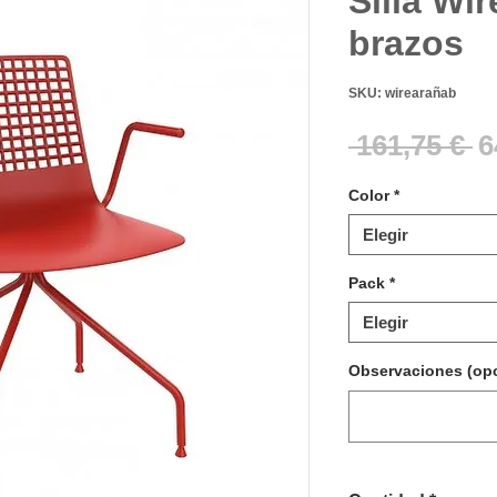
Silla Wi
brazos
SKU: wirearañab
P
 161,75 € 
6
Color
*
Elegir
Pack
*
Elegir
Observaciones (opc