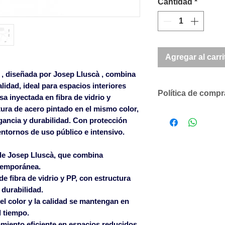
Cantidad
*
Agregar al carri
, diseñada por
Josep Lluscà
, combina
idad, ideal para espacios interiores
Política de comp
 inyectada en fibra de vidrio y
tura de acero pintado en el mismo color,
Descuentos comer
legancia y durabilidad. Con protección
según volumen 
entornos de uso público e intensivo.
Solicítenos un p
compromiso
e Josep Lluscà, que combina
SOLO ACEPTAMO
ntemporánea.
CANTIDADES DE
e fibra de vidrio y PP, con estructura
LOS ARTÍCULOS 
durabilidad.
Para pedidos infe
l color y la calidad se mantengan en
un cargo en factu
l tiempo.
600€ sin cargo en
amiento eficiente en espacios reducidos.