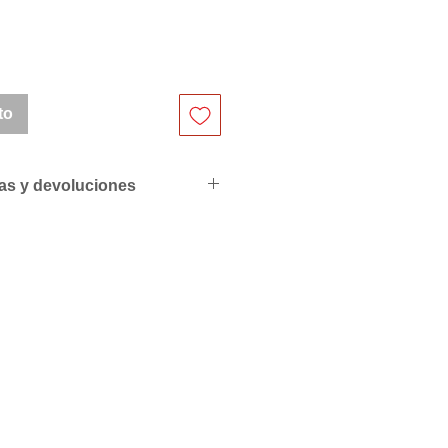
to
ras y devoluciones
ciales para profesionales
de compras
resupuesto personalizado sin
S PEDIDOS POR LAS
L PACK O MULTIPLOS EN
QUE LO INDICAN.
riores a 500€ se servirán con
ra de 50€ y superiores a
 factura.