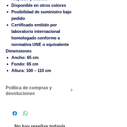
Disponible en otros colores
Posibilidad de suministro bajo
pedido
Certificado emitido por
laboratorio internacional
homologado conforme a
normativa UNE o equivalente
Dimensiones
Ancho:
65 cm
Fondo:
65 cm
Altura:
100 – 110 cm
Política de compras y
devoluciones
Descuentos comerciales para
profesionales según volumen
de compras
Solicítenos un presupuesto
No hay reseñas todavía