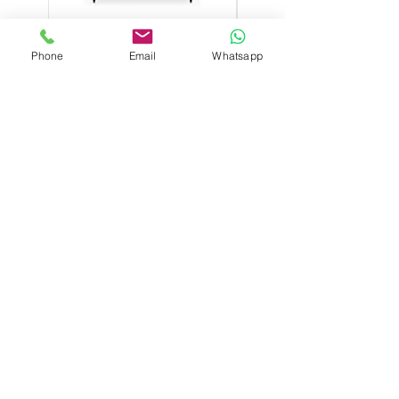
serán abonadas si constan en
el albarán de entrega
del transportista o en su
Phone
Email
Whatsapp
Mesa baja Hub sobre HPL
Mesa baja Hub sobre 
defecto si se notifican al
150x90cm
email muebleprofesional@grup
obaycal.com, en el plazo de 24
Precio
590,00 €
horas a partir de la recepción
de la mercancía.
COLECCIONES
Oficinas
Hostelería
Muebles exterior
Catering
Dormitorio
Infantil/Colegios
Iluminación
Igloos
Separadores Terrazas