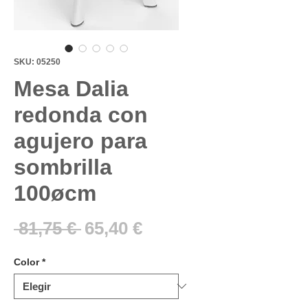
SKU: 05250
Mesa Dalia
redonda con
agujero para
sombrilla
100øcm
Precio
Precio
 81,75 € 
65,40 €
de
Color
*
oferta