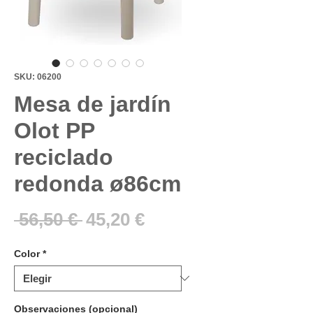
SKU: 06200
Mesa de jardín
Olot PP
reciclado
redonda ø86cm
Precio
Precio
 56,50 € 
45,20 €
de
Color
*
oferta
Observaciones (opcional)