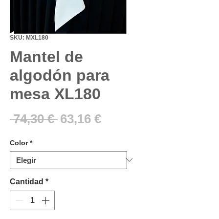
SKU: MXL180
Mantel de
algodón para
mesa XL180
Precio
Precio
 74,30 € 
63,16 €
de
Color
*
oferta
Cantidad
*