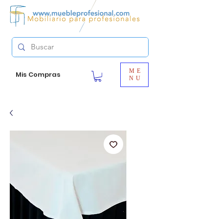
ME
Mis Compras
NU