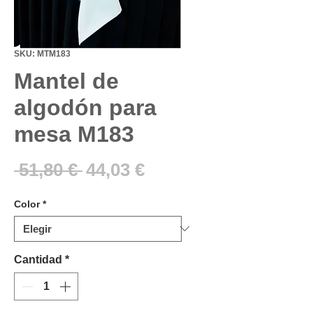
SKU: MTM183
Mantel de
algodón para
mesa M183
Precio
Precio
 51,80 € 
44,03 €
de
Color
*
oferta
Cantidad
*