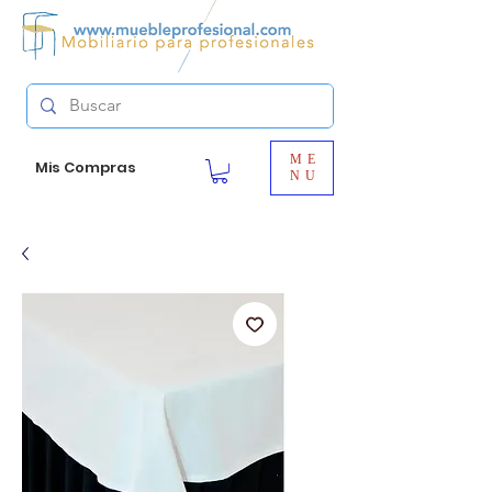
ME
Mis Compras
NU