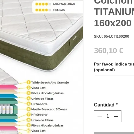
Colchón
TITANIU
160x200
SKU: 654.CTI160200
Pr
360,10 €
Por favor, indica tu
(opcional)
Cantidad
*