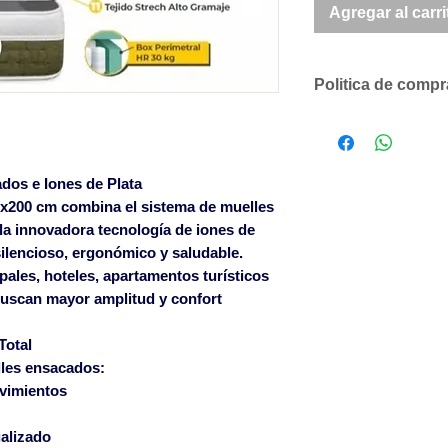
Agregar al carri
Politica de comp
Descuentos comer
según volumen de
presupuesto pers
dos e Iones de Plata
SOLO ACEPTAMO
0x200 cm
combina el sistema de
muelles
CANTIDADES DE
la innovadora tecnología de
iones de
LOS ARTÍCULOS 
ilencioso, ergonómico y saludable.
pedidos inferiore
pales, hoteles, apartamentos turísticos
cargo en factura 
buscan mayor amplitud y confort
sin cargo en fact
mínimo con portes
Total
Portugal 1200€, I
lles ensacados:
roturas ocasionad
vimientos
solamente serán 
albarán de entrega
alizado