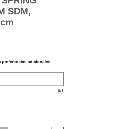
 SPRING
M SDM,
 cm
ecio
s preferencias adicionales.
0/1