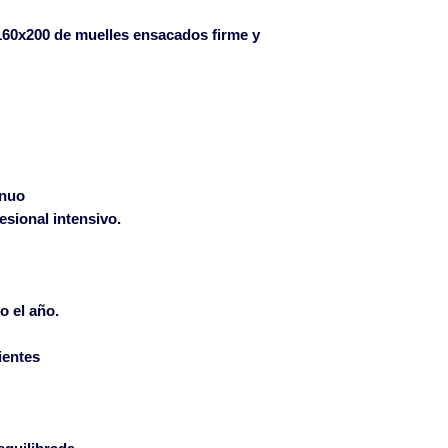
notifican al email
160x200 de muelles ensacados firme y
muebleprofesion
plazo de 24 horas 
mercancía.
inuo
esional intensivo.
o el año.
ientes