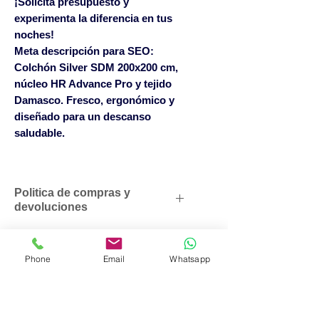
¡Solicita presupuesto y
experimenta la diferencia en tus
noches!
Meta descripción para SEO:
Colchón Silver SDM 200x200 cm,
núcleo HR Advance Pro y tejido
Damasco. Fresco, ergonómico y
diseñado para un descanso
saludable.
Politica de compras y
devoluciones
Descuentos comerciales para
profesionales según volumen
Phone
Email
Whatsapp
de compras. Solicítenos un
presupuesto personalizado sin
No hay reseñas todavía
compromiso. SOLO
Comparte tu opinión. Deja la