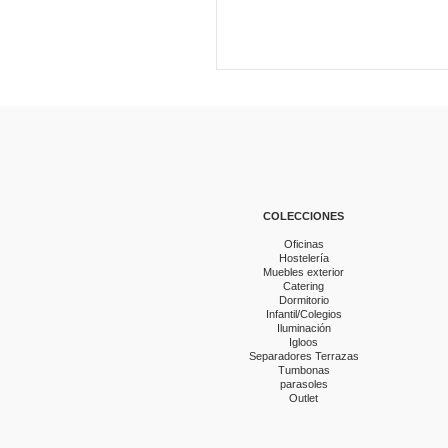
COLECCIONES
Oficinas
Hostelería
Muebles exterior
Catering
Dormitorio
Infantil/Colegios
Iluminación
Igloos
Separadores Terrazas
Tumbonas
parasoles
Outlet