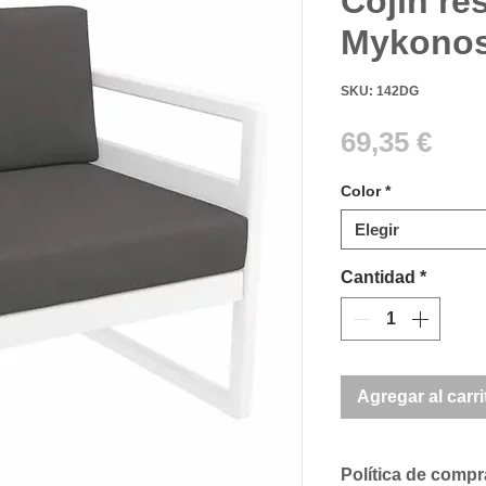
Cojín re
Mykonos
SKU: 142DG
Pre
69,35 €
Color
*
Elegir
Cantidad
*
Agregar al carri
Política de comp