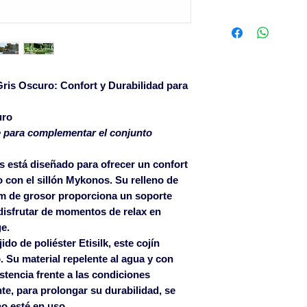
Descuentos comer
según volumen 
Solicítenos un p
compromiso
SOLO ACEPTAMO
ris Oscuro: Confort y Durabilidad para
CANTIDADES DE
uro
LOS ARTÍCULOS 
e para complementar el conjunto
Para pedidos infe
un cargo en factu
s
está diseñado para ofrecer un confort
600€ sin cargo en
o con el sillón Mykonos. Su relleno de
Islas Baleares p
m de grosor
proporciona un soporte
pagados a partir 
disfrutar de momentos de relax en
Islas Canarias co
ge.
Las roturas ocasi
jido de
poliéster Etisilk
, este cojín
solamente serán 
. Su material
repelente al agua
y con
albarán de entreg
stencia frente a las condiciones
defecto si se notif
nte, para prolongar su durabilidad, se
email mueblepro
o esté en uso.