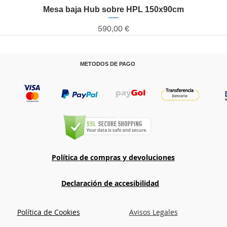
Mesa baja Hub sobre HPL 150x90cm
Vista rápida
Precio
590,00 €
METODOS DE PAGO
T
Política de compras y devoluciones
Declaración de accesibilidad
Política de Cookies
Avisos Legales