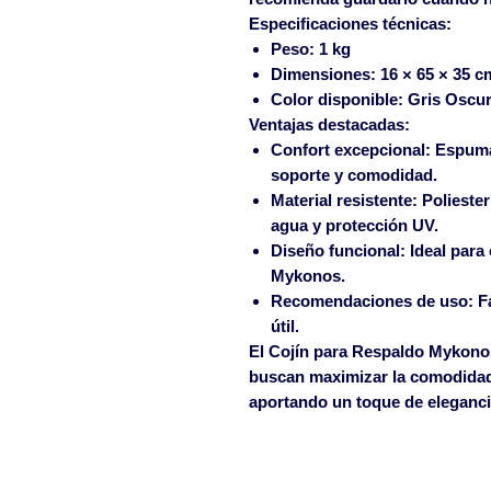
Especificaciones técnicas
:
Peso
: 1 kg
Dimensiones
: 16 × 65 × 35 c
Color disponible
: Gris Oscu
Ventajas destacadas
:
Confort excepcional
: Espuma
soporte y comodidad.
Material resistente
: Polieste
agua y protección UV.
Diseño funcional
: Ideal par
Mykonos.
Recomendaciones de uso
: F
útil.
El
Cojín para Respaldo Mykono
buscan maximizar la comodidad y
aportando un toque de eleganci