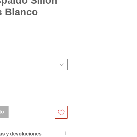
spaldo Sillón
 Blanco
cio
to
ras y devoluciones